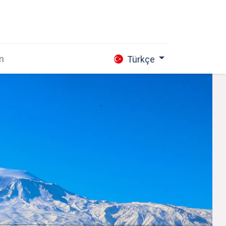
im
Türkçe